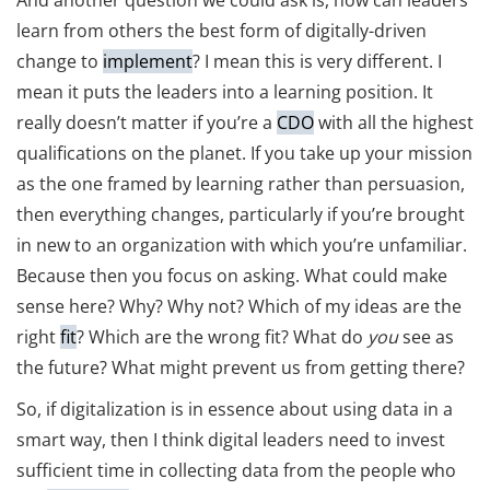
And another question we could ask is, how can leaders
learn from others the best form of digitally-driven
change to
implement
? I mean this is very different. I
mean it puts the leaders into a learning position. It
really doesn’t matter if you’re a
CDO
with all the highest
qualifications on the planet. If you take up your mission
as the one framed by learning rather than persuasion,
then everything changes, particularly if you’re brought
in new to an organization with which you’re unfamiliar.
Because then you focus on asking. What could make
sense here? Why? Why not? Which of my ideas are the
right
fit
? Which are the wrong fit? What do
you
see as
the future? What might prevent us from getting there?
So, if digitalization is in essence about using data in a
smart way, then I think digital leaders need to invest
sufficient time in collecting data from the people who