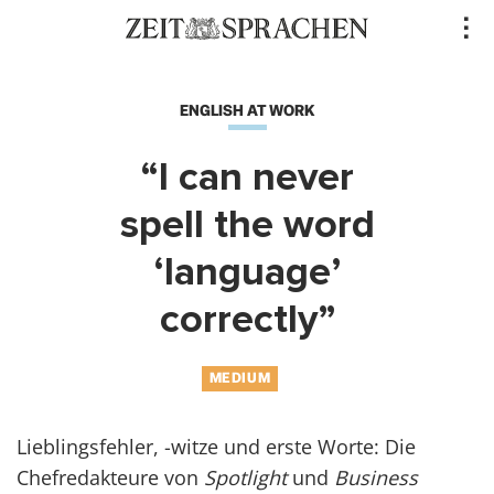
Direkt
..
zum
Inhalt
ENGLISH AT WORK
“I can never
spell the word
‘language’
correctly”
MEDIUM
Lieblingsfehler, -witze und erste Worte: Die
Chefredakteure von
Spotlight
und
Business