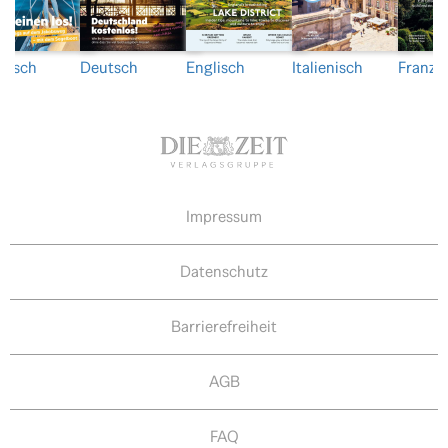
nisch
Deutsch
Englisch
Italienisch
Franzö
Impressum
Datenschutz
Barrierefreiheit
AGB
FAQ